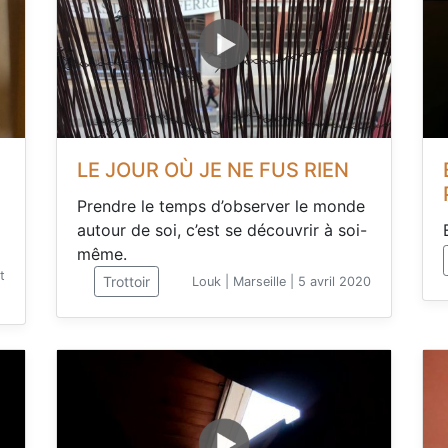
LE JOUR OÙ JE NE FUS RIEN
Prendre le temps d’observer le monde
autour de soi, c’est se découvrir à soi-
même.
t
Trottoir
Louk | Marseille | 5 avril 2020