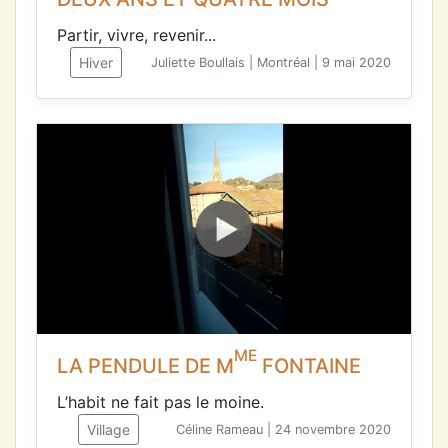
Partir, vivre, revenir...
Hiver
Juliette Boullais | Montréal | 9 mai 2020
ME
LA PENDULE DE M
FONTAINE
L’habit ne fait pas le moine.
Village
Céline Rameau | 24 novembre 2020