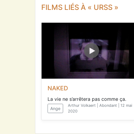
FILMS LIÉS À « URSS »
NAKED
La vie ne s’arrêtera pas comme ça.
Arthur Volkaert | Abondant | 12 mai
Ange
2020